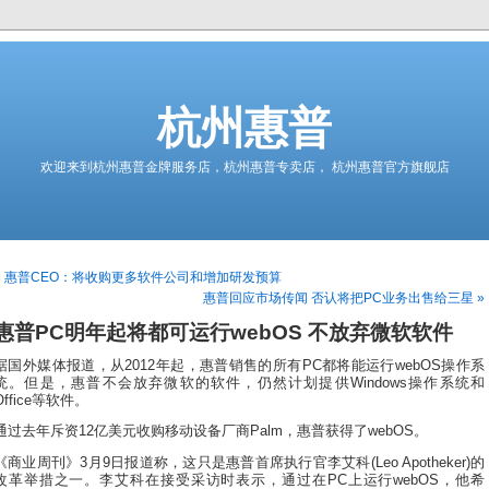
杭州惠普
欢迎来到杭州惠普金牌服务店，杭州惠普专卖店， 杭州惠普官方旗舰店
« 惠普CEO：将收购更多软件公司和增加研发预算
惠普回应市场传闻 否认将把PC业务出售给三星 »
惠普PC明年起将都可运行webOS 不放弃微软软件
据国外媒体报道，从2012年起，惠普销售的所有PC都将能运行webOS操作系
统。但是，惠普不会放弃微软的软件，仍然计划提供Windows操作系统和
Office等软件。
通过去年斥资12亿美元收购移动设备厂商Palm，惠普获得了webOS。
《商业周刊》3月9日报道称，这只是惠普首席执行官李艾科(Leo Apotheker)的
改革举措之一。李艾科在接受采访时表示，通过在PC上运行webOS，他希