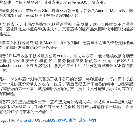
望“创建一个巨大的平台”，吸引应用开发者为webOS开发应用。
最新数据显示，苹果App Store有逾35万款应用，谷歌的Android Market应用数
量达到25万款，webOS应用数量仅为约6000款。
李艾科表示，其他改革措施包括重新重视产品质量，这不仅能提高用户满意
度，还能降低支持服务和质保成本。惠普还将创建产品集团和软件团队沟通的
新渠道。
在前首席执行官马克·赫德(Mark Hurd)主政期间，惠普重中之重的任务是降低成
本，而非研发或推动软件业务增长。
惠普2月14日收购了技术服务公司Veritica。李艾科表示，他将继续收购有助于
惠普提高设备安全性和使客户能分析海量数据的软件公司，但SAP和
Salesforce.com不在考虑之列。李艾科在2010年2月份之前曾担任SAP首席执
行官。
另外，李艾科还计划将惠普员工视作公司的资源，将印度视作市场，而非仅仅
是一个提供廉价劳动力的地方。他说，“惠普已经丢掉了自己的精神。加盟惠普
后我想做的第一件事，就是倾听人们的心声。员工和文件能够揭示公司存在的
所有问题。”
惠普不仅希望挑战竞争对手，还希望成为市场领头羊。李艾科今年早些时候接
受媒体采访时表示，“我希望有一天人们会说‘这种产品与惠普的一样酷’，而不
是‘这种产品与苹果的一样酷’。”
Tags:
HP
,
Microsoft
,
OS
,
webOS
,
微软
,
惠普
,
系统
,
软件