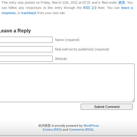
This entry was posted on Friday, March 11th, 2011 at 03:31 and is filed under
惠普
. You
can follow any responses to this entry through the
RSS 2.0
feed. You can
leave a
response
, or
trackback
from your own site.
Leave a Reply
Name (required)
Mail (will not be published) (required)
Website
杭州惠普 is proudly powered by
WordPress
Entries (RSS)
and
Comments (RSS)
.