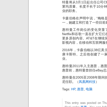
特曼将从3月1日起出任公司C
莱坞质量、长度不长于10分
业的职务。
卡森伯格在声明中说，“梅格
一，她建立和打造了一些目前
惠特曼工作岗位的变化突显
Netflix和谷歌一直在扩大
更多原创内容。AT&T在继
影视内容，在移动和互联网服
2016年，卡森伯格以38亿
康卡斯特。之后他创建了一家
业。
惠特曼2011年入主惠普，惠
惠普前，惠特曼曾担任eBay
惠特曼在2005至2008年
尼任职。（
凤凰网科技
）
Tags:
HP
,
惠普
,
电脑
This entry was posted on Thu