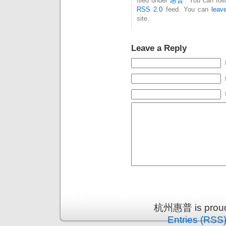
filed under
惠普
. You can fol
RSS 2.0
feed. You can
leav
site.
Leave a Reply
杭州惠普 is proud
Entries (RSS