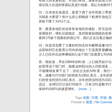
有很大的发展机会。对我们来说，重要的是成为全
保证投入合适的资源以及进行创新。我认为创新对
问：日本发生地震后，惠普下调了全年和第三季度
兴报多大希望？有什么担心和顾虑？欧洲市场也正
营收下降了大约1个点。
答：惠普各地区的业务有各地区的难处，而且这些
发展较好，增长比较稳定，某些国家如德国的发展
家跨170多个国家的跨国公司，我们正在沿着正确
问：你是否花费了大量的时间去对外解释成像与打
会影响到它在惠普公司内的地位？它是惠普最赚钱
少人已经并且还将继续担心这个部门在惠普公司内
答：我知道，早在1984年的时候，人们就开始讨论
始管理这个部门时，抱着这种想法的人仍然很多，
不能继续发展下去了，但在过去的10年里，我们一
年，成像与打印部门的营收为190亿美元，去年的营收
们的营业利润为19亿美元，去年的营业利润为43
说过，全球53万亿张打印纸中，只有10%是数字
保持4%到6%的速度增长。
(more…)
Tags:
创新
,
印度
,
市场
,
惠
Posted in
惠普
|
No Commen