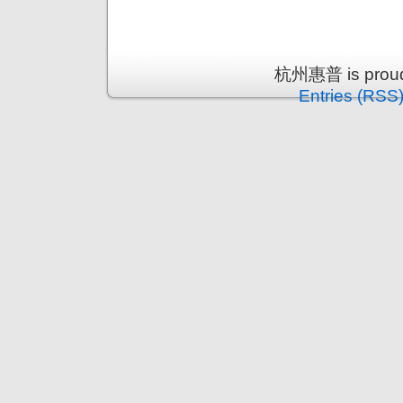
杭州惠普 is proud
Entries (RSS