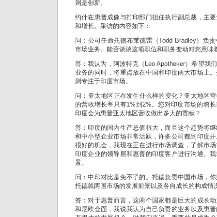
则是创新。
约什在惠普成像与打印部门担任执行副总裁，主要
和增长。采访的内容如下：
问：公司任命托德布莱德雷（Todd Bradley）
市场业务。能否谈谈这项职位和职务变动对您意味
答：我认为，阿波特克（Leo Apotheker）希
业务的同时，将重点放在中国和印度两大市场上。
则专注于印度市场。
问：亚太地区正在发生什么样的变化？亚太地区营
的营收增长率只有1%到2%。您对印度市场的增
印度会为惠普亚太地区营收做出多大的贡献？
答：印度的国内生产总值很大，而且这个趋势将继
和中小型企业市场非常活跃，许多公司都到印度开
很好的机会，我现在正在进行市场调查，了解市场
印度企业的领导层和惠普的印度客户进行沟通。我
景。
问：中印对比是免不了的。托德负责中国市场，你
托德就两国市场的发展前景以及各自成长的构成情
答：对于惠普而言，这两个国家都是巨大的成长动
和尼欧会面，我说我认为自己负责的业务以及惠普