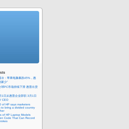
sts
遇冷：苹果电脑暴跌45%，惠
别家少”
年全球PC市场持续下滑 惠普出货
首
月1日从惠普企业辞职 3月1日
V CEO
 of HP says marketers
 to bring a divided country
ther
s of HP Laptop Models
en Code That Can Record
trokes