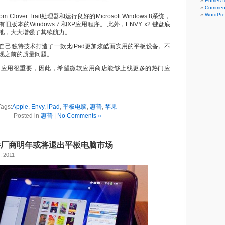
Entries 
Comment
WordPre
Atom Clover Trail处理器和运行良好的Microsoft Windows 8系统，
版本的Windows 7 和XP应用程序。 此外，ENVY x2 键盘底
池，大大增强了其续航力。
自己独特技术打造了一款比iPad更加炫酷而实用的平板设备。不
现之前的质量问题。
，应用很重要，因此，希望微软应用商店能够上线更多的热门应
Tags:
Apple
,
Envy
,
iPad
,
平板电脑
,
惠普
,
苹果
Posted in
惠普
|
No Comments »
件厂商明年或将退出平板电脑市场
, 2011