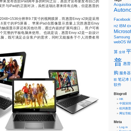
Tags
苹果发布首款iPad两年多的时间之后，惠普才宣布要发布自己的
Acquisitio
2，展开与iPad的正面对决，虽然这场比赛来得有点晚，但是惠普的
Auton
2048×1536分辨率9.7英寸的视网膜屏，而惠普Envy x2则是采用
Facebook
率11.6英寸的IPS屏幕， 苹果iPad在图像显示质量上完胜惠普Envy
IBM
HZ
ID
 x2的触摸显示屏还有其他功用，通过内嵌的扩展坞接口， 用户可将
Microsof
完整的平板电脑来使用。 也就是说，惠普Envy x2是一款设计
Samsung
电脑，既可满足企业客户的需求，同时又能服务于个人消费者用
webOS
W
算
全球
普
惠普
购
服务器
笔记本
联
软件
Blogroll
HK
中国深圳
杭州惠普
网址导航
Meta
Log in