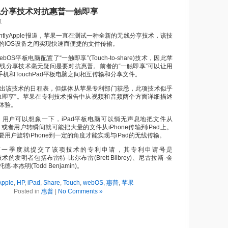
线分享技术对抗惠普一触即享
1
entlyApple报道，苹果一直在测试一种全新的无线分享技术，该技
的iOS设备之间实现快速而便捷的文件传输。
OS平板电脑配置了“一触即享”(Touch-to-share)技术，因此苹
线分享技术毫无疑问是要对抗惠普。前者的“一触即享”可以让用
智能手机和TouchPad平板电脑之间相互传输和分享文件。
出该技术的日程表，但媒体从苹果专利部门获悉，此项技术似乎
触即享”。苹果在专利技术报告中从视频和音频两个方面详细描述
体验。
ple指出，用户可以想象一下，iPad平板电脑可以悄无声息地把文件从
来；或者用户转瞬间就可能把大量的文件从iPhone传输到iPad上。
用户旋转iPhone到一定的角度才能实现与iPad的无线传输。
年第一季度就提交了该项技术的专利申请，其专利申请号是
该技术的发明者包括布雷特-比尔布雷(Brett Bilbrey)、尼古拉斯-金
以及托德-本杰明(Todd Benjamin)。
Apple
,
HP
,
iPad
,
Share
,
Touch
,
webOS
,
惠普
,
苹果
Posted in
惠普
|
No Comments »