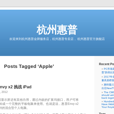
杭州惠普
欢迎来到杭州惠普金牌服务店，杭州惠普专卖店， 杭州惠普官方旗舰店
Recent Po
Posts Tagged ‘Apple’
PC市场
普“跌得比
2017
量高居榜
惠特曼2
y x2 挑战 iPad
出任NewT
, 2012
The CMO
should aim
back toge
2的触摸显示屏还有其他功用，通过内嵌的扩展坞接口，用户可将
Hundred
卸成一个完整的平板电脑来使用。也就是说，惠普Envy x2
Have Hidd
Your Keys
特的混合型个人电脑。