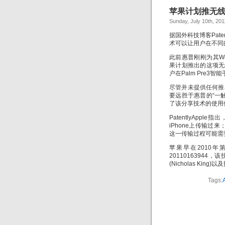
苹果计划推无
Sunday, July 10th, 201
据国外科技博客Pat
术可以让用户在不同
此前惠普刚刚为其Web
果计划推出的这项无
户在Palm Pre3
尽管并未提供任何推
要远胜于惠普的“一
了该分享技术的使用
PatentlyAp
iPhone上传输过
这一传输过程可能需要
苹果早在2010
20110163944，
(Nicholas King)
Tags: