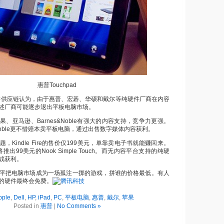
惠普Touchpad
上游供应链认为，由于惠普、宏碁、华硕和戴尔等纯硬件厂商在内容
述厂商可能逐步退出平板电脑市场。
、亚马逊、Barnes&Noble有强大的内容支持，竞争力更强。
 &Noble更不惜赔本卖平板电脑，通过出售数字媒体内容获利。
，Kindle Fire的售价仅199美元，单靠卖电子书就能赚回来。
也即将推出99美元的Nook Simple Touch。而无内容平台支持的纯硬
战获利。
平把电脑市场成为一场孤注一掷的游戏，拼谁的价格最低。有人
的硬件最终会免费。
pple
,
Dell
,
HP
,
iPad
,
PC
,
平板电脑
,
惠普
,
戴尔
,
苹果
Posted in
惠普
|
No Comments »