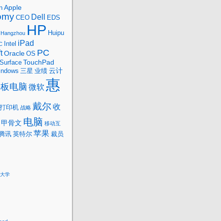
Apple
n
omy
Dell
CEO
EDS
HP
Huipu
Hangzhou
iPad
Intel
C
PC
t
Oracle
OS
TouchPad
Surface
云计
indows
三星
业绩
惠
平板电脑
微软
戴尔
收
打印机
战略
电脑
甲骨文
移动互
苹果
腾讯
英特尔
裁员
大学