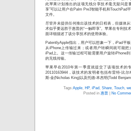
此苹果计划推出的这项无线分享技术毫无疑问是要
享”可以让用户在Palm Pre3智能手机和Touch
文件。
尽管并未提供任何推出该技术的日程表，但媒体从
术似乎要远胜于惠普的“一触即享”。苹果在专利技
面详细描述了该分享技术的使用体验。
PatentlyApple指出，用户可以想象一下，iP
从iPhone上传输过来；或者用户转瞬间就可能把大
iPad上。这一传输过程可能需要用户旋转iPhone
的无线传输。
苹果早在2010年第一季度就提交了该项技术的
20110163944，该技术的发明者包括布雷特-比尔布雷(B
斯-金(Nicholas King)以及托德-本杰明(Todd Benjam
Tags:
Apple
,
HP
,
iPad
,
Share
,
Touch
,
w
Posted in
惠普
|
No Commen