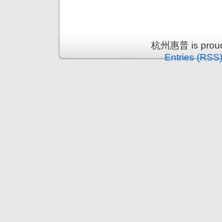
杭州惠普 is proud
Entries (RSS