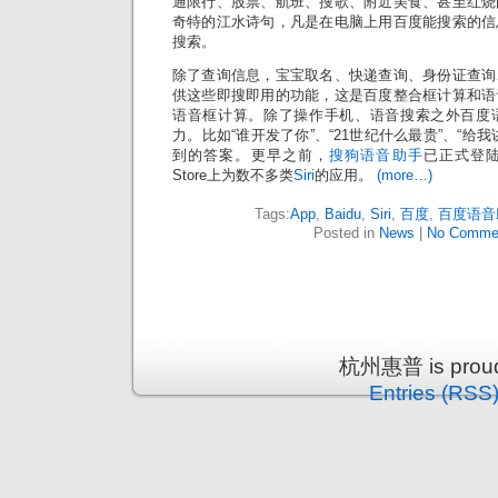
通限行、股票、航班、搜歌、附近美食、甚至红烧
奇特的江水诗句，凡是在电脑上用百度能搜索的信
搜索。
除了查询信息，宝宝取名、快递查询、身份证查询
供这些即搜即用的功能，这是百度整合框计算和语
语音框计算。除了操作手机、语音搜索之外百度
力。比如“谁开发了你”、“21世纪什么最贵”、“给
到的答案。更早之前，
搜狗语音助手
已正式登
Store上为数不多类
Siri
的应用。
(more…)
Tags:
App
,
Baidu
,
Siri
,
百度
,
百度语音
Posted in
News
|
No Comme
杭州惠普 is proud
Entries (RSS