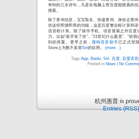
奇特的江水诗句，凡是在电脑上用百度能搜索的信
搜索。
除了查询信息，宝宝取名、快递查询、身份证查询
供这些即搜即用的功能，这是百度整合框计算和语
语音框计算。除了操作手机、语音搜索之外百度
力。比如“谁开发了你”、“21世纪什么最贵”、“给
到的答案。更早之前，
搜狗语音助手
已正式登
Store上为数不多类
Siri
的应用。
(more…)
Tags:
App
,
Baidu
,
Siri
,
百度
,
百度语音
Posted in
News
|
No Comme
杭州惠普 is proud
Entries (RSS