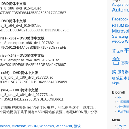
Tags
6) – DVD简体中文版
Acquisitio
_8_x86_dvd_915414.iso
Auton
37E38EFB59E8844353B2535017CBC587
Facebook
4) – DVD简体中文版
IBM
_8_x64_dvd_915407.iso
HZ
ID
5D55CD83BAE9160560D1CB3319DD675C
Microsof
Samsung
rprise (x86) – DVD简体中文版
webOS
W
8_enterprise_x86_dvd_917682.iso
579C5912FB4A407B3B9F715FBDB77EFE
算
全球
rprise (x64) – DVD简体中文版
普
8_enterprise_x64_dvd_917570.iso
惠普
8A7001FDE981FA2E465DEB341478667
购
服务器
 VL (x86) – DVD简体中文版
8_pro_vl_x86_dvd_917720.iso
笔记本
联
6F05115C7F7C9C1D19D6A6A6418B5059
软件
 VL (x64) – DVD简体中文版
Blogroll
8_pro_vl_x64_dvd_917773.iso
HK
4FB561F841E22256BC9DEA6D9D6611FF
中国深圳
杭州惠普
N订阅用户或者是TechNet订阅用户，可以参考这个下载地址：
这个网站提供了几乎所有MSDN网站的资源，都是MSDN用户分享
网址导航
Meta
Log in
nload
,
Microsoft
,
MSDN
,
Windows
,
Windows8
,
微软