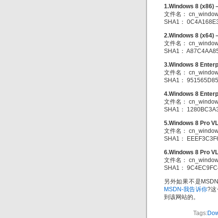
1.Windows 8 (x8
文件名： cn_windows
SHA1： 0C4A168E
2.Windows 8 (x6
文件名： cn_windows
SHA1： A87C4AA8
3.Windows 8 Ente
文件名： cn_windows_
SHA1： 951565D8
4.Windows 8 Ente
文件名： cn_windows_
SHA1： 1280BC3A3
5.Windows 8 Pro
文件名： cn_windows_
SHA1： EEEF3C3F
6.Windows 8 Pro
文件名： cn_windows_
SHA1： 9C4EC9FC
另外如果不是MSD
MSDN-我告诉你
?
到该网站的。
Tags:
Dow