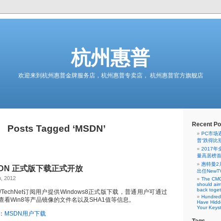
杭州惠普
欢迎来到杭州惠普金牌服务店，杭州惠普专卖店， 杭州惠普官方旗舰店
Recent Po
Posts Tagged ‘MSDN’
PC市场
普“跌得比
2017
量高居榜
惠特曼2
MSDN 正式版下载正式开放
出任NewT
h, 2012
The CMO
should aim
back toge
TechNet订阅用户提供Windows8正式版下载，普通用户可通过
Hundred
查看Win8等产品镜像的文件名以及SHA1值等信息。
Have Hidd
Your Keys
：
MSDN用户下载