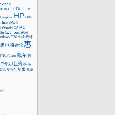
Apple
n
omy
Dell
CEO
EDS
HP
Huipu
Hangzhou
iPad
Intel
C
PC
t
Oracle
OS
TouchPad
Surface
云计
indows
三星
业绩
惠
平板电脑
微软
戴尔
收
打印机
战略
电脑
甲骨文
移动互
苹果
腾讯
英特尔
裁员
大学