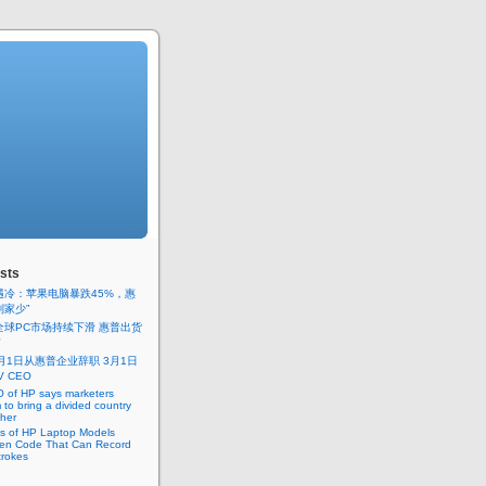
sts
遇冷：苹果电脑暴跌45%，惠
别家少”
年全球PC市场持续下滑 惠普出货
首
月1日从惠普企业辞职 3月1日
V CEO
 of HP says marketers
 to bring a divided country
ther
s of HP Laptop Models
en Code That Can Record
trokes